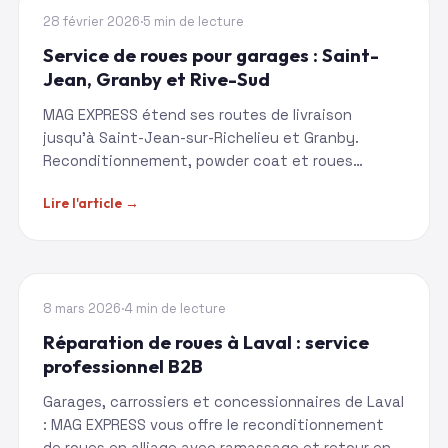
RIVE-SUD
28 février 2026
·
5 min de lecture
Service de roues pour garages : Saint-
Jean, Granby et Rive-Sud
MAG EXPRESS étend ses routes de livraison
jusqu'à Saint-Jean-sur-Richelieu et Granby.
Reconditionnement, powder coat et roues
d'occasion pour vos clients.
Lire l'article →
RIVE-NORD
8 mars 2026
·
4 min de lecture
Réparation de roues à Laval : service
professionnel B2B
Garages, carrossiers et concessionnaires de Laval
: MAG EXPRESS vous offre le reconditionnement
de roues en alliage avec ramassage et retour en