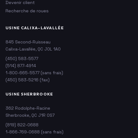
Devenir client
Recherche de roues
USINE CALIXA-LAVALLÉE
845 Second-Ruisseau
Calixa-Lavallée, QC J0L 1A0
(450) 583-5577
(514) 877-4914
1-800-665-5577
(sans frais)
(450) 583-5216 (fax)
USINE SHERBROOKE
362 Rodolphe-Racine
Sherbrooke, QC J1R 0S7
(819) 822-0688
1-866-769-0688
(sans frais)