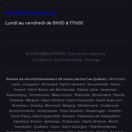
info@mag-express.ca
Lundi au vendredi de 8h00 à 17h00
© 2026 MAG EXPRESS. Tous droits réservés.
Conditions
·
Confidentialité
·
Sitemap
Service de reconditionnement de roues partout au Québec :
Montréal ·
Laval · Longueuil · Brossard · Saint-Lambert · Boucherville · Saint-
Hubert · Saint-Bruno-de-Montarville · Sainte-Julie · Varennes ·
Repentigny · Terrebonne · Mascouche · Blainville · Boisbriand · Sainte-
Thérèse · Mirabel · Saint-Jérôme · Saint-Eustache · Saint-Jean-sur-
Richelieu · Granby · Bromont · Magog · Sherbrooke · Coaticook ·
Drummondville · Victoriaville · Trois-Rivières · Shawinigan · Joliette ·
Sorel-Tracy · Saint-Hyacinthe · Beloeil · Salaberry-de-Valleyfield ·
Vaudreuil-Dorion · Gatineau · Outaouais · Saint-Jérôme · Mont-
Tremblant · Québec · Lévis · Saint-Georges · Thétford Mines ·