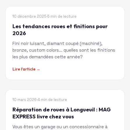
TENDANCES
10 décembre 2025
·
5 min de lecture
Les tendances roues et finitions pour
2026
Fini noir luisant, diamant coupé (machiné),
bronze, custom colors... quelles sont les finitions
les plus demandées cette année?
Lire l'article →
RIVE-SUD
10 mars 2026
·
4 min de lecture
Réparation de roues à Longueuil : MAG
EXPRESS livre chez vous
Vous êtes un garage ou un concessionnaire à