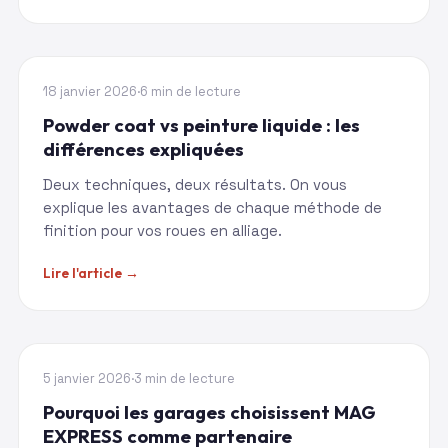
TECHNIQUE
18 janvier 2026
·
6 min de lecture
Powder coat vs peinture liquide : les
différences expliquées
Deux techniques, deux résultats. On vous
explique les avantages de chaque méthode de
finition pour vos roues en alliage.
Lire l'article →
ENTREPRISE
5 janvier 2026
·
3 min de lecture
Pourquoi les garages choisissent MAG
EXPRESS comme partenaire